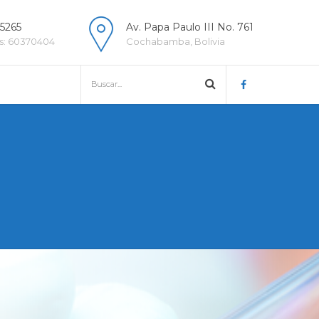
25265
Av. Papa Paulo III No. 761
s: 60370404
Cochabamba, Bolivia